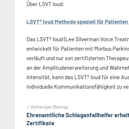
Über LSVT loud:
LSVT® loud Methode speziell für Patiente
Das LSVT® loud (Lee Silverman Voice Treatm
entwickelt für Patienten mit Morbus Parki
verläuft und nur von zertifizierten Therape
an der Amplitudenerweiterung und Wahrneh
Intensität, kann das LSVT® loud für eine Au
individuelle Kommunikationsfähigkeit zu ve
Beitragsnavigation
Vorheriger Beitrag
Ehrenamtliche Schlaganfallhelfer erhal
Zertifikate