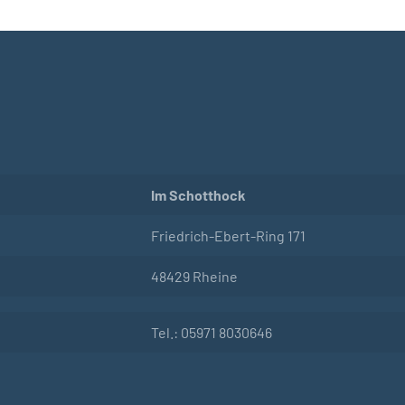
Im Schotthock
Friedrich-Ebert-Ring 171
48429 Rheine
Tel.: 05971 8030646