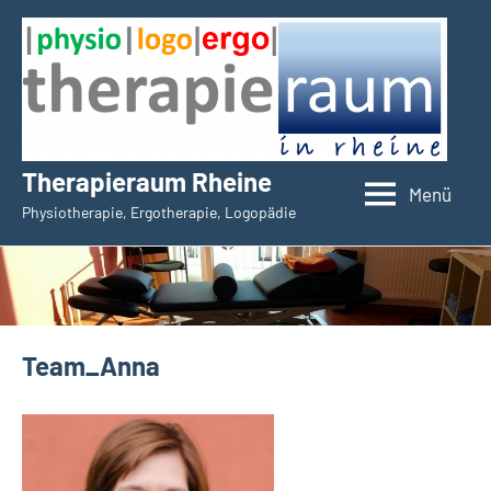
Zum
Inhalt
springen
Therapieraum Rheine
Menü
Physiotherapie, Ergotherapie, Logopädie
Team_Anna