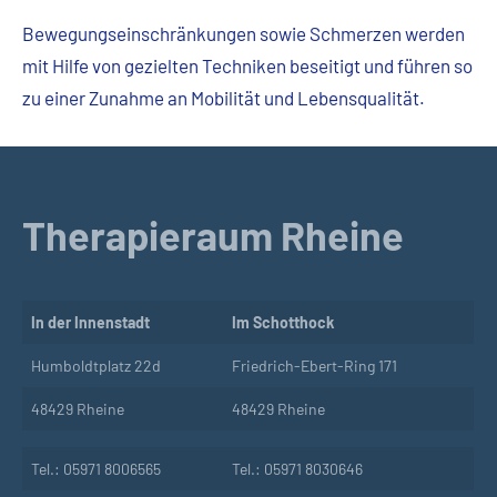
Bewegungseinschränkungen sowie Schmerzen werden
mit Hilfe von gezielten Techniken beseitigt und führen so
zu einer Zunahme an Mobilität und Lebensqualität.
Therapieraum Rheine
In der Innenstadt
Im Schotthock
Humboldtplatz 22d
Friedrich-Ebert-Ring 171
48429 Rheine
48429 Rheine
Tel.: 05971 8006565
Tel.: 05971 8030646