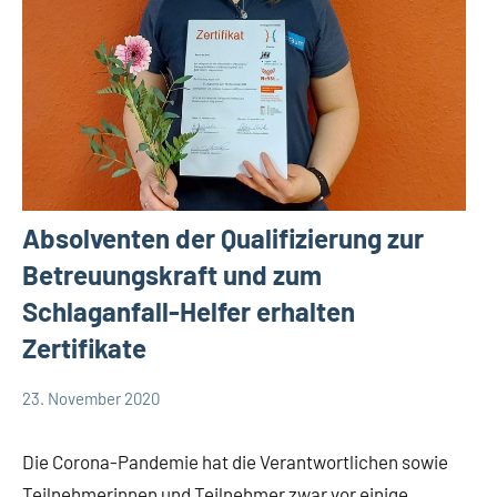
Absolventen der Qualifizierung zur
Betreuungskraft und zum
Schlaganfall-Helfer erhalten
Zertifikate
23. November 2020
TBueskens
Allgemein
Die Corona-Pandemie hat die Verantwortlichen sowie
Teilnehmerinnen und Teilnehmer zwar vor einige