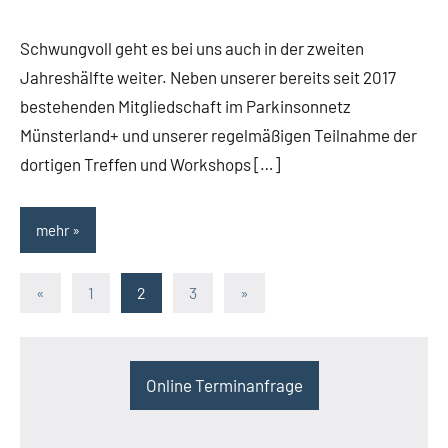
Team
Allgemein
Therapieraum
Schwungvoll geht es bei uns auch in der zweiten
Jahreshälfte weiter. Neben unserer bereits seit 2017
bestehenden Mitgliedschaft im Parkinsonnetz
Münsterland+ und unserer regelmäßigen Teilnahme der
dortigen Treffen und Workshops […]
mehr
Beitragsnavigation
Vorherige
Nächste
«
1
2
3
»
Beiträge
Beiträge
Online Terminanfrage