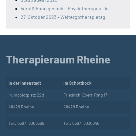
Verstärkung gesucht! Physiotherapeut:in
27. Oktober 2023 – Weltergotherapietag
Therapieraum Rheine
In der Innenstadt
Im Schotthock
Humboldtplatz 22d
Friedrich-Ebert-Ring 171
48429 Rheine
48429 Rheine
Tel.: 05971 8006565
Tel.: 05971 8030646