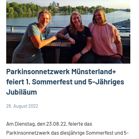
Parkinsonnetzwerk Münsterland+
feiert 1. Sommerfest und 5-Jähriges
Jubiläum
26. August 2022
Team
Allgemein
Therapieraum
Am Dienstag, den 23.08.22, feierte das
Parkinsonnetzwerk das diesjährige Sommerfest und 5-