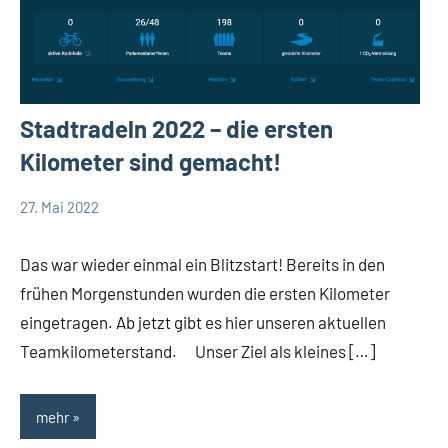
Stadtradeln 2022 – die ersten
Kilometer sind gemacht!
27. Mai 2022
TBueskens
Allgemein
Das war wieder einmal ein Blitzstart! Bereits in den
frühen Morgenstunden wurden die ersten Kilometer
eingetragen. Ab jetzt gibt es hier unseren aktuellen
Teamkilometerstand. Unser Ziel als kleines […]
mehr