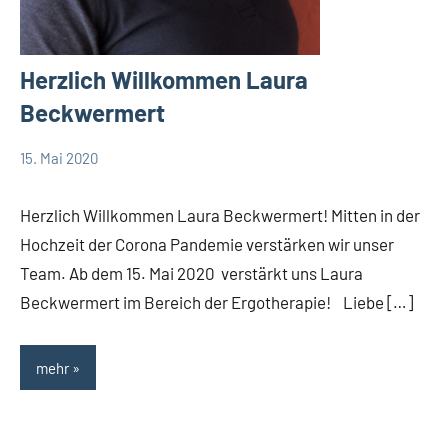
Herzlich Willkommen Laura
Beckwermert
15. Mai 2020
TBueskens
Allgemein
Herzlich Willkommen Laura Beckwermert! Mitten in der
Hochzeit der Corona Pandemie verstärken wir unser
Team. Ab dem 15. Mai 2020 verstärkt uns Laura
Beckwermert im Bereich der Ergotherapie! Liebe […]
mehr