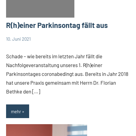
R(h)einer Parkinsontag fällt aus
10. Juni 2021
TBueskens
Allgemein
Schade – wie bereits im letzten Jahr fällt die
Nachfolgeveranstaltung unseres 1. R(h)einer
Parkinsontages coronabedingt aus. Bereits in Jahr 2018
hat unsere Praxis gemeinsam mit Herrn Dr. Florian
Bethke den […]
mehr