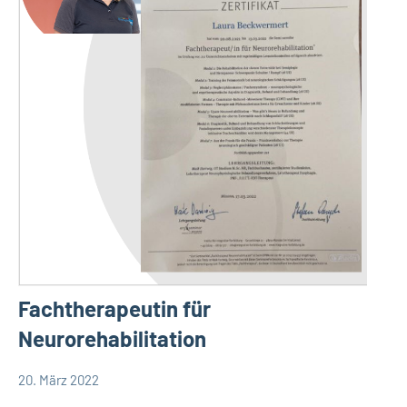
Fachtherapeutin für
Neurorehabilitation
20. März 2022
TBueskens
Allgemein