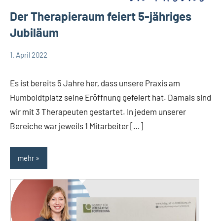
Der Therapieraum feiert 5-jähriges
Jubiläum
1. April 2022
Team
Allgemein
Therapieraum
Es ist bereits 5 Jahre her, dass unsere Praxis am
Humboldtplatz seine Eröffnung gefeiert hat. Damals sind
wir mit 3 Therapeuten gestartet. In jedem unserer
Bereiche war jeweils 1 Mitarbeiter […]
mehr