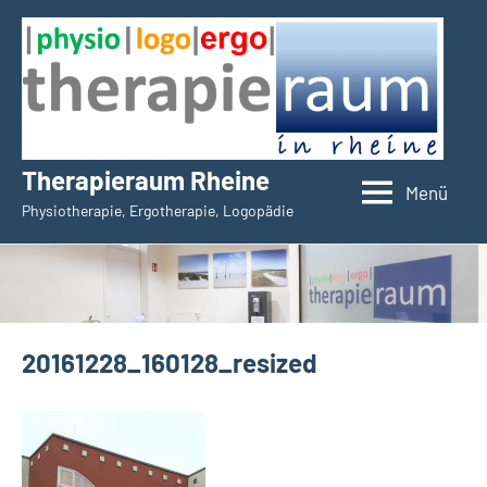
Zum
Inhalt
springen
Therapieraum Rheine
Menü
Physiotherapie, Ergotherapie, Logopädie
20161228_160128_resized