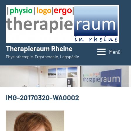
Zum
Inhalt
springen
Therapieraum Rheine
Menü
Physiotherapie, Ergotherapie, Logopädie
IMG-20170320-WA0002