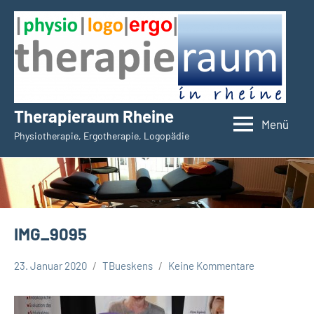
Zum
Inhalt
springen
Therapieraum Rheine
Menü
Physiotherapie, Ergotherapie, Logopädie
IMG_9095
23. Januar 2020
TBueskens
Keine Kommentare