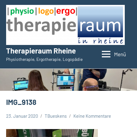
Zum
Inhalt
springen
Therapieraum Rheine
Menü
Physiotherapie, Ergotherapie, Logopädie
IMG_9138
23. Januar 2020
TBueskens
Keine Kommentare