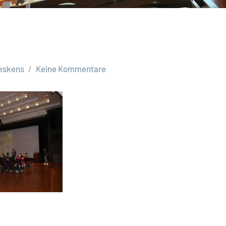
eskens
Keine Kommentare
ation