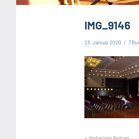
IMG_9146
23. Januar 2020
TBu
Beitragsnavig
Vorheriger Beitrag