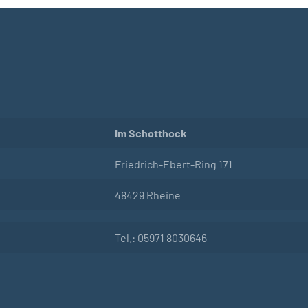
Im Schotthock
Friedrich-Ebert-Ring 171
48429 Rheine
Tel.: 05971 8030646