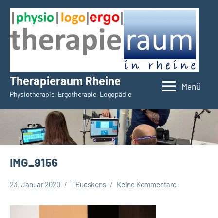
Zum
Inhalt
springen
Therapieraum Rheine
Menü
Physiotherapie, Ergotherapie, Logopädie
IMG_9156
23. Januar 2020
TBueskens
Keine Kommentare