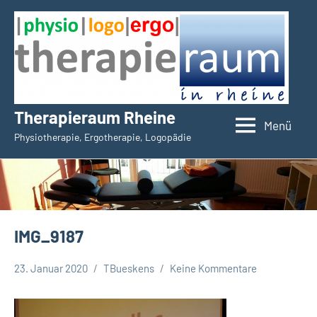
Zum
Inhalt
springen
Therapieraum Rheine
Menü
Physiotherapie, Ergotherapie, Logopädie
IMG_9187
23. Januar 2020
TBueskens
Keine Kommentare