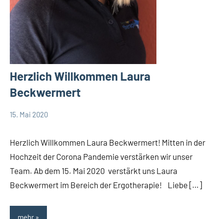
Herzlich Willkommen Laura
Beckwermert
15. Mai 2020
TBueskens
Allgemein
Herzlich Willkommen Laura Beckwermert! Mitten in der
Hochzeit der Corona Pandemie verstärken wir unser
Team. Ab dem 15. Mai 2020 verstärkt uns Laura
Beckwermert im Bereich der Ergotherapie! Liebe […]
mehr