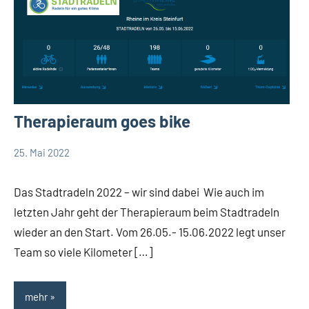
Therapieraum goes bike
25. Mai 2022
TBueskens
Allgemein
Das Stadtradeln 2022 – wir sind dabei Wie auch im
letzten Jahr geht der Therapieraum beim Stadtradeln
wieder an den Start. Vom 26.05.- 15.06.2022 legt unser
Team so viele Kilometer […]
mehr