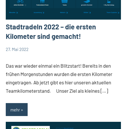
Stadtradeln 2022 – die ersten
Kilometer sind gemacht!
27. Mai 2022
TBueskens
Allgemein
Das war wieder einmal ein Blitzstart! Bereits in den
frühen Morgenstunden wurden die ersten Kilometer
eingetragen. Ab jetzt gibt es hier unseren aktuellen
Teamkilometerstand. Unser Ziel als kleines […]
mehr