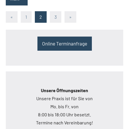
Beitragsnavigation
Vorherige
Nächste
«
1
2
3
»
Beiträge
Beiträge
Online Terminanfrage
Unsere Öffnungszeiten
Unsere Praxis ist für Sie von
Mo. bis Fr. von
8:00 bis 18:00 Uhr besetzt.
Termine nach Vereinbarung!