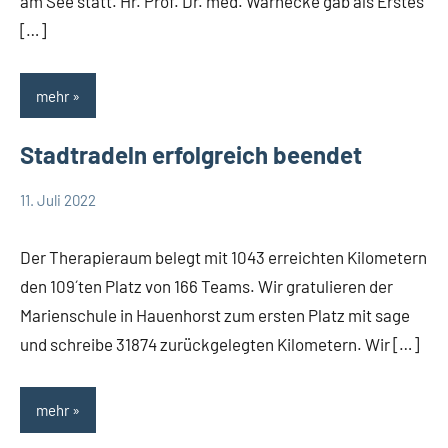
am See statt. Hr. Prof. Dr. med. Warnecke gab als Erstes
[…]
mehr
Stadtradeln erfolgreich beendet
11. Juli 2022
Team
Allgemein
Therapieraum
Der Therapieraum belegt mit 1043 erreichten Kilometern
den 109´ten Platz von 166 Teams. Wir gratulieren der
Marienschule in Hauenhorst zum ersten Platz mit sage
und schreibe 31874 zurückgelegten Kilometern. Wir […]
mehr