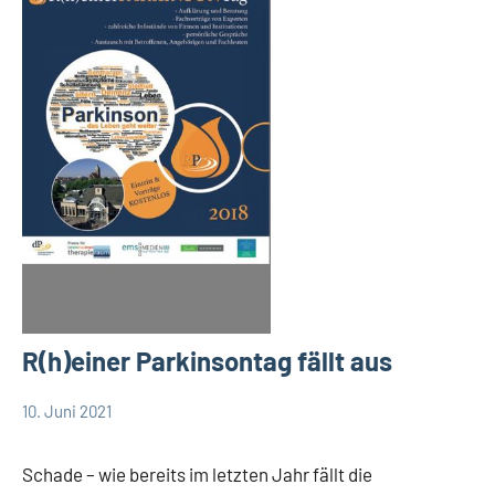
R(h)einer Parkinsontag fällt aus
10. Juni 2021
TBueskens
Allgemein
Schade – wie bereits im letzten Jahr fällt die