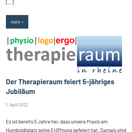
[…]
mehr
Der Therapieraum feiert 5-jähriges
Jubiläum
1. April 2022
Team
Allgemein
Therapieraum
Es ist bereits 5 Jahre her, dass unsere Praxis am
Humboldtplatz seine Eröffnung gefeiert hat. Damals sind